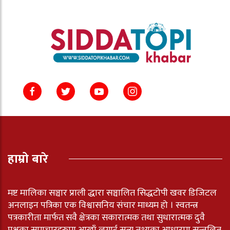
हाम्रो बारे
मष्ट मालिका सञ्चार प्राली द्धारा सञ्चालित सिद्धटोपी खवर डिजिटल
अनलाइन पत्रिका एक विश्वासनिय संचार माध्यम हो । स्वतन्त्र
पत्रकारीता मार्फत सवै क्षेत्रका सकारात्मक तथा सुधारात्मक दुवै
पक्षका समाचारहरुमा आखाँ लगाई सत्य तथ्यका आधारमा सन्तुलित