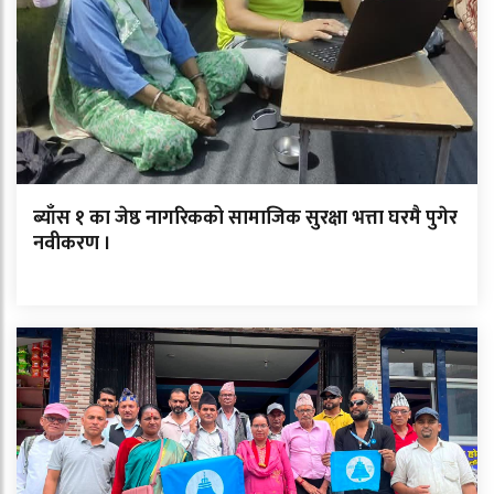
ब्याँस १ का जेष्ठ नागरिकको सामाजिक सुरक्षा भत्ता घरमै पुगेर
नवीकरण ।