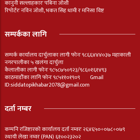
कानुनी सल्लाहकारः पबिना जोशी
रिपोर्टरः नविन जोशी, भकत सिह धामी र मनिसा विष्ट
सम्पर्कका लागि
सम्पर्क कार्यालय दार्चुलाका लागी फोनः ९८६६४४४०३७ महाकाली
नगरपालीका ५ खलंगा दार्चुला
कैलालीका लागी फोनः ९८५८७५०९२३/९८६०१६१४९३
काठमाडौंका लागि फोनः ९८५११०१९०९ Gmail
ID:
siddatopikhabar2078@gmail.com
दर्ता नम्बर
कम्पनि रजिष्टारको कार्यालय दर्ता नम्वरः २६४६५०÷०७८÷०७९
स्थायी लेखा नम्वर (PAN) ६१००२३२०२