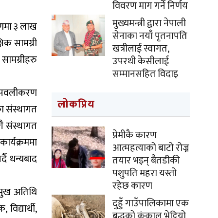
विवरण माग गर्ने निर्णय
मुख्यमन्त्री द्वारा नेपाली
रणमा ३ लाख
सेनाका नयाँ पृतनापति
षिक सामग्री
खत्रीलाई स्वागत,
सामग्रीहरु
उपरथी केसीलाई
सम्मानसहित विदाइ
रु सवलीकरण
लोकप्रिय
का संस्थागत
ै संस्थागत
प्रेमीकै कारण
कार्यक्रममा
आत्महत्याको बाटो रोज्न
्दै धन्यबाद
तयार भइन् बैतडीकी
पशुपति महरा यस्तो
रहेछ कारण
्रमुख अतिथि
दुहुँ गाउँपालिकामा एक
िद्यार्थी,
बृद्धको कंकाल भेट्टियो