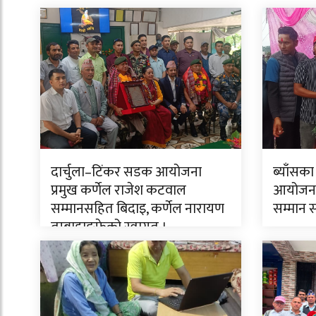
दार्चुला–टिंकर सडक आयोजना
ब्याँसका
प्रमुख कर्णेल राजेश कटवाल
आयोजनाक
सम्मानसहित बिदाइ, कर्णेल नारायण
सम्मान 
तुम्बाहाङफेको स्वागत ।