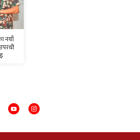
ाका नयाँ
 उपरथी
ाइ