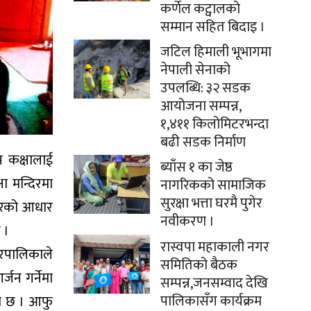
कर्णेल कट्वालको
सम्मान सहित बिदाइ ।
जटिल हिमाली भूभागमा
नेपाली सेनाको
उपलब्धि: ३२ सडक
आयोजना सम्पन्न,
१,४११ किलोमिटरभन्दा
बढी सडक निर्माण
स कक्षालाई
ब्याँस १ का जेष्ठ
 मन्दिरमा
नागरिकको सामाजिक
सुरक्षा भत्ता घरमै पुगेर
्तरको आधार
नवीकरण ।
 ।
रास्वपा महाकाली नगर
नगरपालिकाले
समितिको बैठक
जन गर्नेमा
सम्पन्न,जनसम्वाद देखि
पालिकासँग कार्यक्रम
एको छ । आफु