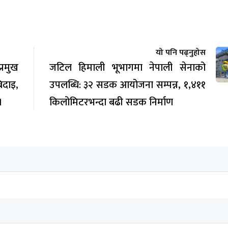
यो पनि पढ्नुहोस
रमुख
जटिल हिमाली भूभागमा नेपाली सेनाको
िदाइ,
उपलब्धि: ३२ सडक आयोजना सम्पन्न, १,४११
।
किलोमिटरभन्दा बढी सडक निर्माण