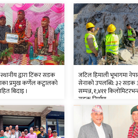
 स्थानीय द्वारा टिंकर सडक
जटिल हिमाली भूभागमा नेपा
ा प्रमुख कर्णेल कट्वालको
सेनाको उपलब्धि: ३२ सडक
सहित बिदाइ ।
सम्पन्न, १,४११ किलोमिटरभन्
सडक निर्माण