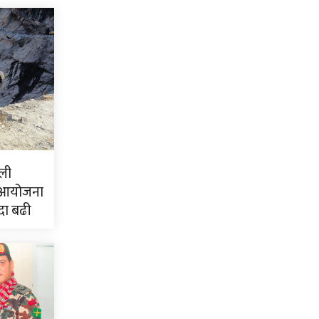
ली
 आयोजना
दा बढी