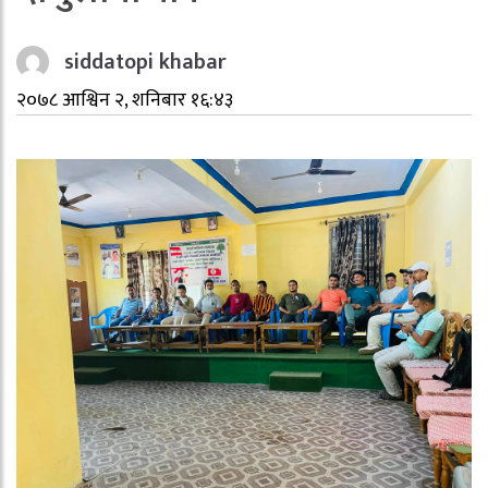
siddatopi khabar
२०७८ आश्विन २, शनिबार १६:४३