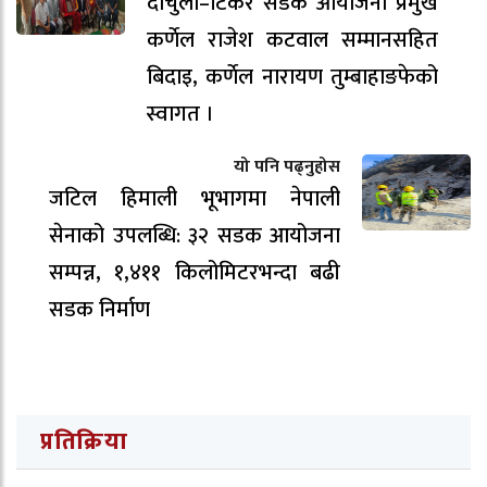
दार्चुला–टिंकर सडक आयोजना प्रमुख
कर्णेल राजेश कटवाल सम्मानसहित
बिदाइ, कर्णेल नारायण तुम्बाहाङफेको
स्वागत ।
यो पनि पढ्नुहोस
जटिल हिमाली भूभागमा नेपाली
सेनाको उपलब्धि: ३२ सडक आयोजना
सम्पन्न, १,४११ किलोमिटरभन्दा बढी
सडक निर्माण
प्रतिक्रिया