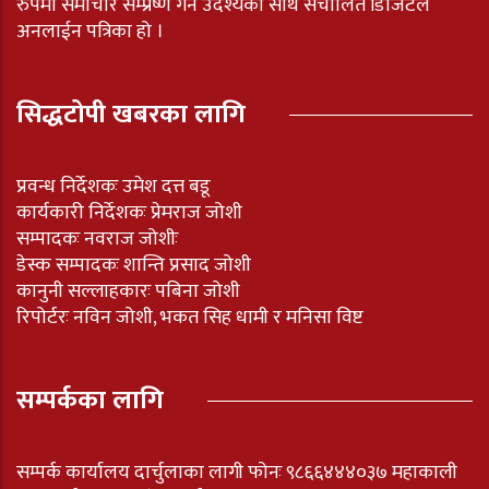
रुपमा समाचार सम्प्रेष्ण गर्ने उदेश्यका साथ संचालित डिजिटल
अनलाईन पत्रिका हो ।
सिद्धटोपी खबरका लागि
प्रवन्ध निर्देशकः उमेश दत्त बडू
कार्यकारी निर्देशकः प्रेमराज जोशी
सम्पादकः नवराज जोशीः
डेस्क सम्पादकः शान्ति प्रसाद जोशी
कानुनी सल्लाहकारः पबिना जोशी
रिपोर्टरः नविन जोशी, भकत सिह धामी र मनिसा विष्ट
सम्पर्कका लागि
सम्पर्क कार्यालय दार्चुलाका लागी फोनः ९८६६४४४०३७ महाकाली