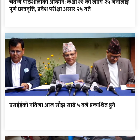
चैतन्य पाठशालाको आव्हान: कक्षा ११ का लागि २५ जनालाई
पूर्ण छात्रवृत्ति, प्रवेश परीक्षा असार २५ गते
एसईईको नतिजा आज साँझ साढे ५ बजे प्रकाशित हुने