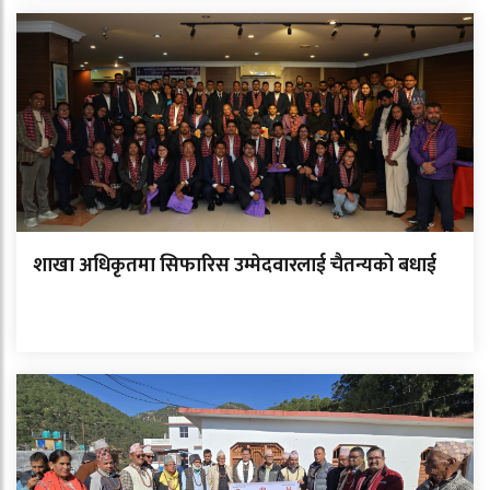
शाखा अधिकृतमा सिफारिस उम्मेदवारलाई चैतन्यको बधाई