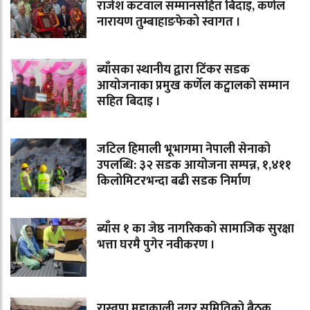
राजेश कटवाल सम्मानसहित बिदाइ, कर्णेल
नारायण तुम्बाहाङफेको स्वागत ।
ब्याँसका स्थानीय द्वारा टिंकर सडक
आयोजनाका प्रमुख कर्णेल कट्वालको सम्मान
सहित बिदाइ ।
जटिल हिमाली भूभागमा नेपाली सेनाको
उपलब्धि: ३२ सडक आयोजना सम्पन्न, १,४११
किलोमिटरभन्दा बढी सडक निर्माण
ब्याँस १ का जेष्ठ नागरिकको सामाजिक सुरक्षा
भत्ता घरमै पुगेर नवीकरण ।
रास्वपा महाकाली नगर समितिको बैठक