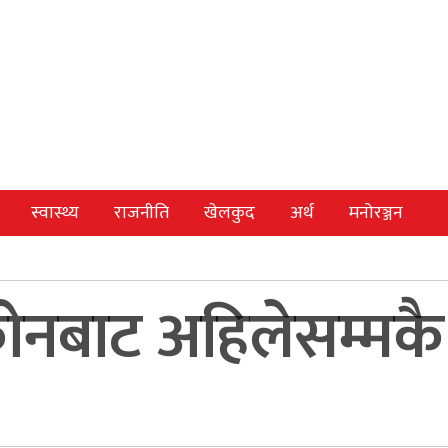
स्वास्थ्य
राजनीति
खेलकुद
अर्थ
मनोरञ्जन
ोनबाट अहिलेसम्मकै ध