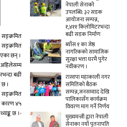
नेपाली सेनाको
उपलब्धि: ३२ सडक
आयोजना सम्पन्न,
१,४११ किलोमिटरभन्दा
बढी सडक निर्माण
 सङ्क्रमित
ब्याँस १ का जेष्ठ
सङ्क्रमित
नागरिकको सामाजिक
ाएका छन् ।
सुरक्षा भत्ता घरमै पुगेर
अहिलेसम्म
नवीकरण ।
भन्दा बढी
रास्वपा महाकाली नगर
 छ ।
समितिको बैठक
सम्पन्न,जनसम्वाद देखि
 सङ्क्रमित
पालिकासँग कार्यक्रम
का कारण ४५
विवरण माग गर्ने निर्णय
याङ्क छ ।-
मुख्यमन्त्री द्वारा नेपाली
सेनाका नयाँ पृतनापति