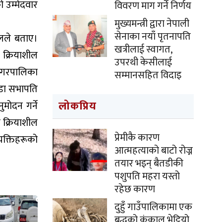
 उम्मेदवार
विवरण माग गर्ने निर्णय
मुख्यमन्त्री द्वारा नेपाली
सेनाका नयाँ पृतनापति
डेलले बताए।
खत्रीलाई स्वागत,
ा क्रियाशील
उपरथी केसीलाई
 नगरपालिका
सम्मानसहित विदाइ
 वडा सभापति
लोकप्रिय
मोदन गर्ने
 क्रियाशील
प्रेमीकै कारण
्यक्तिहरूको
आत्महत्याको बाटो रोज्न
तयार भइन् बैतडीकी
पशुपति महरा यस्तो
रहेछ कारण
दुहुँ गाउँपालिकामा एक
बृद्धको कंकाल भेट्टियो