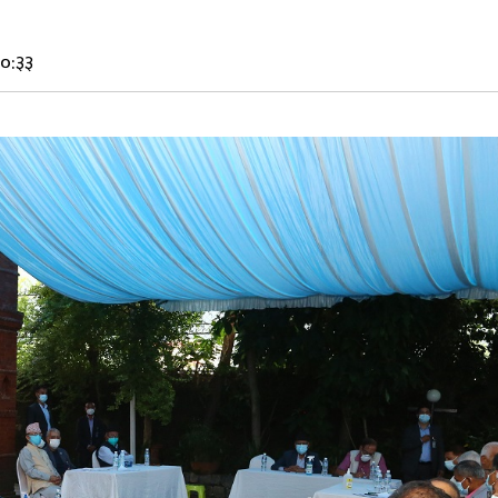
१०:३३