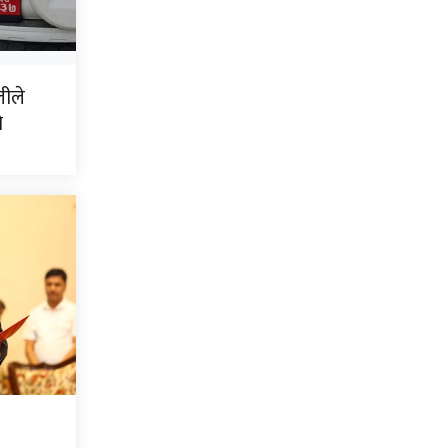
लीले
ो