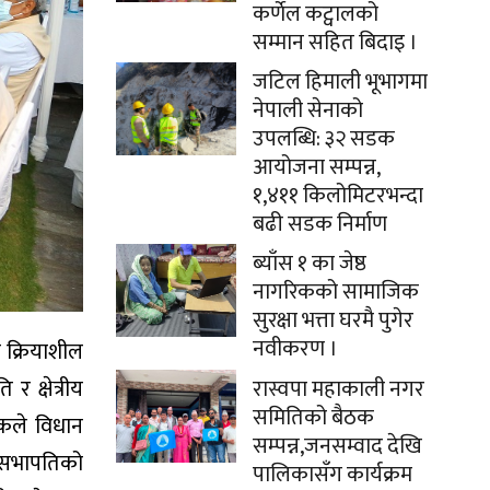
कर्णेल कट्वालको
सम्मान सहित बिदाइ ।
जटिल हिमाली भूभागमा
नेपाली सेनाको
उपलब्धि: ३२ सडक
आयोजना सम्पन्न,
१,४११ किलोमिटरभन्दा
बढी सडक निर्माण
ब्याँस १ का जेष्ठ
नागरिकको सामाजिक
सुरक्षा भत्ता घरमै पुगेर
नवीकरण ।
 क्रियाशील
र क्षेत्रीय
रास्वपा महाकाली नगर
समितिको बैठक
ठकले विधान
सम्पन्न,जनसम्वाद देखि
ि सभापतिको
पालिकासँग कार्यक्रम