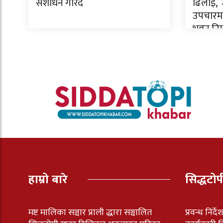
संशोधन गरिँदै
ढिलाइ, 
उपचारमा
भवन निर
हाम्रो बारे
सिद्धटो
मष्ट मालिका सञ्चार प्राली द्धारा सञ्चालित
प्रवन्ध निर्द