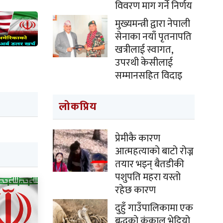
विवरण माग गर्ने निर्णय
मुख्यमन्त्री द्वारा नेपाली
सेनाका नयाँ पृतनापति
खत्रीलाई स्वागत,
उपरथी केसीलाई
सम्मानसहित विदाइ
लोकप्रिय
प्रेमीकै कारण
आत्महत्याको बाटो रोज्न
तयार भइन् बैतडीकी
पशुपति महरा यस्तो
रहेछ कारण
दुहुँ गाउँपालिकामा एक
बृद्धको कंकाल भेट्टियो