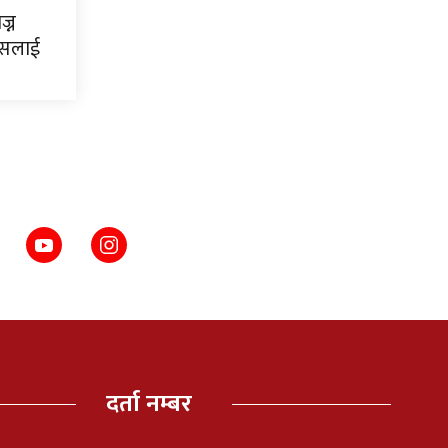
ज्न
न्सलाई
दर्ता नम्बर