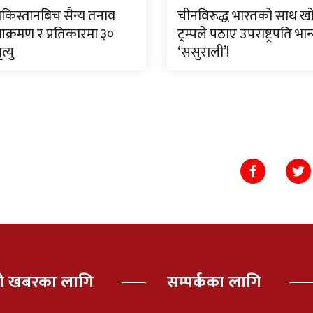
किस्तानबिच सैन्य तनाव
चीनविरूद्ध भारतको साथ खो
 आक्रमण र प्रतिकारमा ३०
ट्रम्पले पठाए उपराष्ट्रपति भा
्यु
‘ससुराली’!
पी खबरका लागि
सम्पर्कका लागि