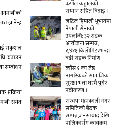
कर्णेल कट्वालको
सम्मान सहित बिदाइ ।
नमन्त्रीको
जटिल हिमाली भूभागमा
ज्ञानेन्द्र
नेपाली सेनाको
उपलब्धि: ३२ सडक
आयोजना सम्पन्न,
कलाई सकुशल
१,४११ किलोमिटरभन्दा
यअघि बढाउन
बढी सडक निर्माण
्या सम्बोधन
ब्याँस १ का जेष्ठ
नागरिकको सामाजिक
सुरक्षा भत्ता घरमै पुगेर
नवीकरण ।
क प्रक्रिया
रास्वपा महाकाली नगर
्त्री समेत
समितिको बैठक
सम्पन्न,जनसम्वाद देखि
पालिकासँग कार्यक्रम