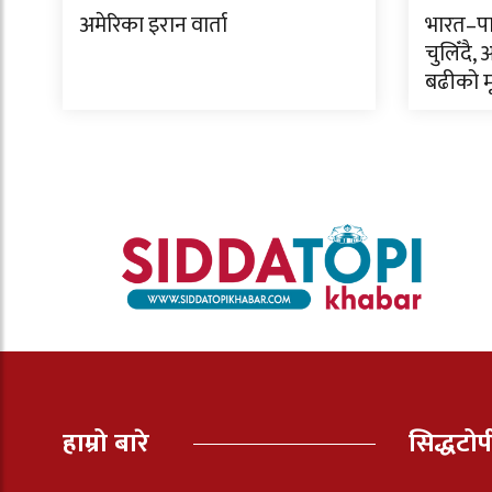
अमेरिका इरान वार्ता
भारत–पा
चुलिँदै,
बढीको मृत
हाम्रो बारे
सिद्धटो