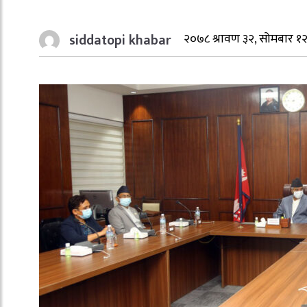
siddatopi khabar
२०७८ श्रावण ३२, सोमबार १