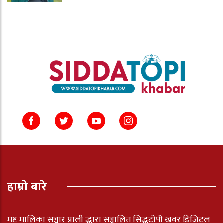
हाम्रो बारे
मष्ट मालिका सञ्चार प्राली द्धारा सञ्चालित सिद्धटोपी खवर डिजिटल