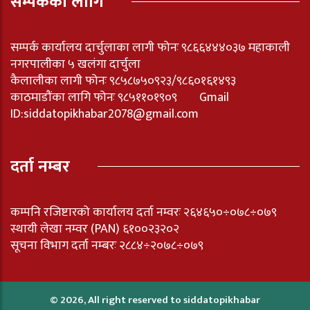
सम्पर्कका लागि
सम्पर्क कार्यालय दार्चुलाका लागी फोनः ९८६६४४४०३७ महाकाली
नगरपालीका ५ खलंगा दार्चुला
कैलालीका लागी फोनः ९८५८७५०९२३/९८६०१६१४९३
काठमाडौंका लागि फोनः ९८५११०१९०९ Gmail
ID:
siddatopikhabar2078@gmail.com
दर्ता नम्बर
कम्पनि रजिष्टारको कार्यालय दर्ता नम्वरः २६४६५०÷०७८÷०७९
स्थायी लेखा नम्वर (PAN) ६१००२३२०२
सूचना विभाग दर्ता नम्बरः २८८४÷२०७८÷०७९
© 2026, All right reserved to siddatopikhabar