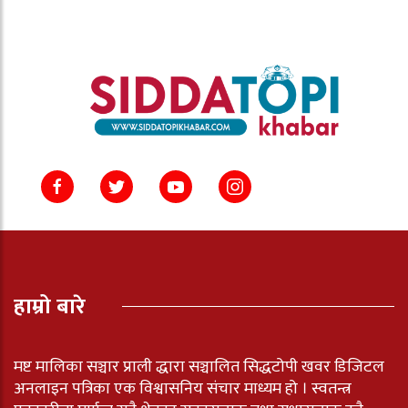
हाम्रो बारे
मष्ट मालिका सञ्चार प्राली द्धारा सञ्चालित सिद्धटोपी खवर डिजिटल
अनलाइन पत्रिका एक विश्वासनिय संचार माध्यम हो । स्वतन्त्र