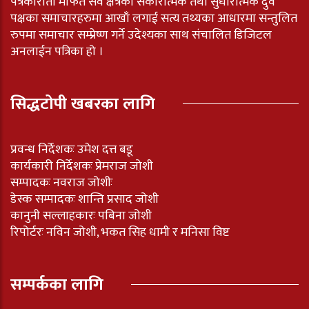
पत्रकारीता मार्फत सवै क्षेत्रका सकारात्मक तथा सुधारात्मक दुवै
पक्षका समाचारहरुमा आखाँ लगाई सत्य तथ्यका आधारमा सन्तुलित
रुपमा समाचार सम्प्रेष्ण गर्ने उदेश्यका साथ संचालित डिजिटल
अनलाईन पत्रिका हो ।
सिद्धटोपी खबरका लागि
प्रवन्ध निर्देशकः उमेश दत्त बडू
कार्यकारी निर्देशकः प्रेमराज जोशी
सम्पादकः नवराज जोशीः
डेस्क सम्पादकः शान्ति प्रसाद जोशी
कानुनी सल्लाहकारः पबिना जोशी
रिपोर्टरः नविन जोशी, भकत सिह धामी र मनिसा विष्ट
सम्पर्कका लागि