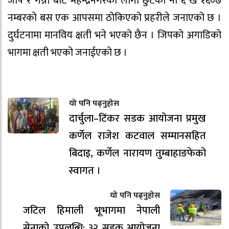
जीप र गन्ना बाट महेन्द्रनगरका लागी छुटेको ना ६ ख १६०७
नम्बरको बस एक आपसमा ठोकिएको प्रहरीले जनाएको छ ।
दुर्घटनामा मानविय क्षती भने भएको छैन । जिपको अगाडिको
भागमा क्षती भएको जनाईएको छ ।
यो पनि पढ्नुहोस
दार्चुला–टिंकर सडक आयोजना प्रमुख
कर्णेल राजेश कटवाल सम्मानसहित
बिदाइ, कर्णेल नारायण तुम्बाहाङफेको
स्वागत ।
यो पनि पढ्नुहोस
जटिल हिमाली भूभागमा नेपाली
सेनाको उपलब्धि: ३२ सडक आयोजना