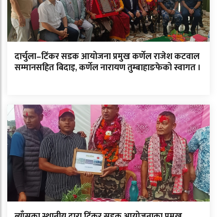
दार्चुला–टिंकर सडक आयोजना प्रमुख कर्णेल राजेश कटवाल
सम्मानसहित बिदाइ, कर्णेल नारायण तुम्बाहाङफेको स्वागत ।
ब्याँसका स्थानीय द्वारा टिंकर सडक आयोजनाका प्रमुख