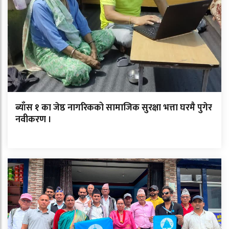
ब्याँस १ का जेष्ठ नागरिकको सामाजिक सुरक्षा भत्ता घरमै पुगेर
नवीकरण ।