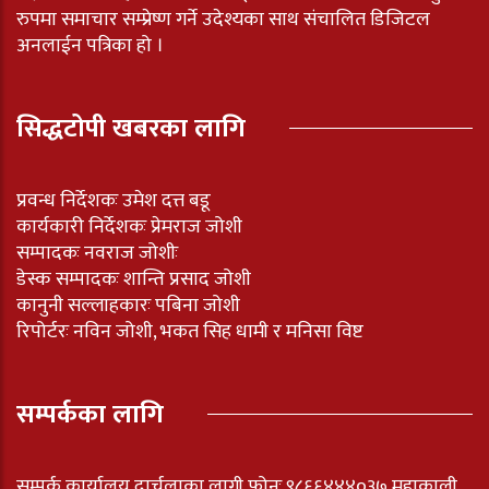
रुपमा समाचार सम्प्रेष्ण गर्ने उदेश्यका साथ संचालित डिजिटल
अनलाईन पत्रिका हो ।
सिद्धटोपी खबरका लागि
प्रवन्ध निर्देशकः उमेश दत्त बडू
कार्यकारी निर्देशकः प्रेमराज जोशी
सम्पादकः नवराज जोशीः
डेस्क सम्पादकः शान्ति प्रसाद जोशी
कानुनी सल्लाहकारः पबिना जोशी
रिपोर्टरः नविन जोशी, भकत सिह धामी र मनिसा विष्ट
सम्पर्कका लागि
सम्पर्क कार्यालय दार्चुलाका लागी फोनः ९८६६४४४०३७ महाकाली