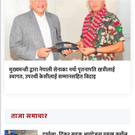
मुख्यमन्त्री द्वारा नेपाली सेनाका नयाँ पृतनापति खत्रीलाई
स्वागत, उपरथी केसीलाई सम्मानसहित विदाइ
ताजा समाचार
दार्चुला–टिंकर सडक आयोजना प्रमुख कर्णेल