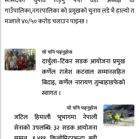
सांसदको चुनाव लड्नु पर्यो वडा अध्यक्ष वा
गाउँपालिका,नगरपालिका को प्रमुखको चुनाव लडे भै हाल्यो त
मज्जाले ४०/५० करोड चलाउन पाइन्छ ।
यो पनि पढ्नुहोस
दार्चुला–टिंकर सडक आयोजना प्रमुख
कर्णेल राजेश कटवाल सम्मानसहित
बिदाइ, कर्णेल नारायण तुम्बाहाङफेको
स्वागत ।
यो पनि पढ्नुहोस
जटिल हिमाली भूभागमा नेपाली
सेनाको उपलब्धि: ३२ सडक आयोजना
सम्पन्न, १,४११ किलोमिटरभन्दा बढी