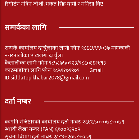
रिपोर्टरः नविन जोशी, भकत सिह धामी र मनिसा विष्ट
सम्पर्कका लागि
सम्पर्क कार्यालय दार्चुलाका लागी फोनः ९८६६४४४०३७ महाकाली
नगरपालीका ५ खलंगा दार्चुला
कैलालीका लागी फोनः ९८५८७५०९२३/९८६०१६१४९३
काठमाडौंका लागि फोनः ९८५११०१९०९ Gmail
ID:
siddatopikhabar2078@gmail.com
दर्ता नम्बर
कम्पनि रजिष्टारको कार्यालय दर्ता नम्वरः २६४६५०÷०७८÷०७९
स्थायी लेखा नम्वर (PAN) ६१००२३२०२
सूचना विभाग दर्ता नम्बरः २८८४÷२०७८÷०७९