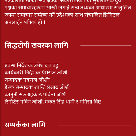
पत्रकारीता मार्फत सवै क्षेत्रका सकारात्मक तथा सुधारात्मक दुवै
पक्षका समाचारहरुमा आखाँ लगाई सत्य तथ्यका आधारमा सन्तुलित
रुपमा समाचार सम्प्रेष्ण गर्ने उदेश्यका साथ संचालित डिजिटल
अनलाईन पत्रिका हो ।
सिद्धटोपी खबरका लागि
प्रवन्ध निर्देशकः उमेश दत्त बडू
कार्यकारी निर्देशकः प्रेमराज जोशी
सम्पादकः नवराज जोशीः
डेस्क सम्पादकः शान्ति प्रसाद जोशी
कानुनी सल्लाहकारः पबिना जोशी
रिपोर्टरः नविन जोशी, भकत सिह धामी र मनिसा विष्ट
सम्पर्कका लागि