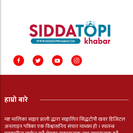
हाम्रो बारे
मष्ट मालिका सञ्चार प्राली द्धारा सञ्चालित सिद्धटोपी खवर डिजिटल
अनलाइन पत्रिका एक विश्वासनिय संचार माध्यम हो । स्वतन्त्र