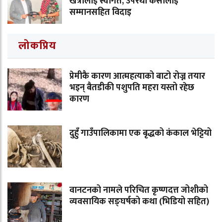
खत्रीलाई स्वागत, उपरथी केसीलाई
सम्मानसहित विदाइ
लोकप्रिय
प्रेमीकै कारण आत्महत्याको बाटो रोज्न तयार
भइन् बैतडीकी पशुपति महरा यस्तो रहेछ
कारण
दुहुँ गाउँपालिकामा एक बृद्धको कंकाल भेट्टियो
वानटनको नामले परिचित कृष्णदत्त जोशीको
व्यवसायिक सङ्घर्षको कथा (भिडियो सहित)