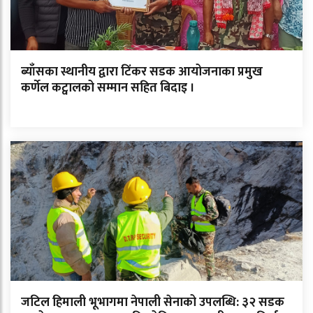
ब्याँसका स्थानीय द्वारा टिंकर सडक आयोजनाका प्रमुख
कर्णेल कट्वालको सम्मान सहित बिदाइ ।
जटिल हिमाली भूभागमा नेपाली सेनाको उपलब्धि: ३२ सडक