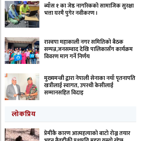
ब्याँस १ का जेष्ठ नागरिकको सामाजिक सुरक्षा
भत्ता घरमै पुगेर नवीकरण ।
रास्वपा महाकाली नगर समितिको बैठक
सम्पन्न,जनसम्वाद देखि पालिकासँग कार्यक्रम
विवरण माग गर्ने निर्णय
मुख्यमन्त्री द्वारा नेपाली सेनाका नयाँ पृतनापति
खत्रीलाई स्वागत, उपरथी केसीलाई
सम्मानसहित विदाइ
लोकप्रिय
प्रेमीकै कारण आत्महत्याको बाटो रोज्न तयार
भइन् बैतडीकी पशुपति महरा यस्तो रहेछ