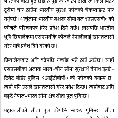
भारतको बाटो हुँदै छाङरु पुग्न करिब ८५ देखि ९० किलोमिटर
दूरीमा चार ठाउँमा भारतीय सुरक्षा फौजको चेकप्वाइन्ट पार
गर्नुपर्छ । धार्चुलामा भारतीय सशस्त्र सीमा बल ९एसएसबी० को
फौजले परिचयपत्र हेरेर प्रवेश दिने गर्छ । त्यसपछि भारतीय
भूमि छियालेकमा एसएसबीकै फौजले नेपालीलाई खानतलासी
गरेर मात्रै प्रवेश दिने गरेको छ ।
छियालेकबाट अघि बढेपछि गर्ब्याङ भन्ने ठाउँ आउँछ । त्यहाँ
एसएसबीका अलावा भारत–चीन सीमा सुरक्षार्थ तैनाथ ‘इन्डो–
टिबेट बोर्डर पुलिस’ ९आईटीबीपी० को फौजको क्याम्प छ ।
त्यहाँ पनि उसले खानतलासी गरेर प्रवेश दिन्छ । त्यहाँबाट अघि
बढ्दै नेपाल–भारत सीमा क्षेत्र सीता पुल पुगिन्छ ।
महाकालीको सीता पुल तरेपछि छाङरु पुगिन्छ । सीता