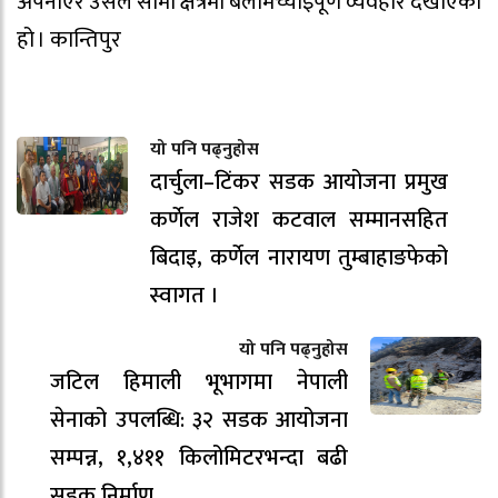
अपनाएर उसले सीमा क्षेत्रमा बलमिच्याइँपूर्ण व्यवहार देखाएको
हो । कान्तिपुर
यो पनि पढ्नुहोस
दार्चुला–टिंकर सडक आयोजना प्रमुख
कर्णेल राजेश कटवाल सम्मानसहित
बिदाइ, कर्णेल नारायण तुम्बाहाङफेको
स्वागत ।
यो पनि पढ्नुहोस
जटिल हिमाली भूभागमा नेपाली
सेनाको उपलब्धि: ३२ सडक आयोजना
सम्पन्न, १,४११ किलोमिटरभन्दा बढी
सडक निर्माण