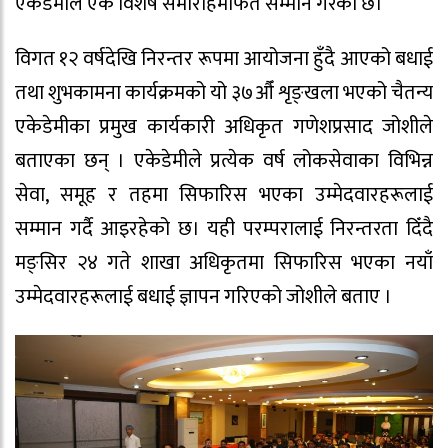
एकेडेमीले एक विशेष समारोहमार्फत सम्मान गरेको छ।
विगत १२ वर्षदेखि निरन्तर रूपमा आयोजना हुँदै आएको बधाई
तथा शुभकामना कार्यक्रमको यो ३७औँ शृङ्खला भएको चैतन्य
एकेडेमीका प्रमुख कार्यकारी अधिकृत गणेशप्रसाद जोशीले
बताएका छन् । एकेडेमीले प्रत्येक वर्ष लोकसेवाका विभिन्न
सेवा, समूह र तहमा सिफारिस भएका उम्मेदवारहरूलाई
सम्मान गर्दै आइरहेको छ। यही परम्परालाई निरन्तरता दिँदै
मङ्सिर २४ गते शाखा अधिकृतमा सिफारिस भएका नयाँ
उम्मेदवारहरूलाई बधाई ज्ञापन गरिएको जोशीले बताए ।