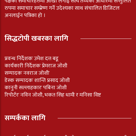
पक्षका समाचारहरुमा आखाँ लगाई सत्य तथ्यका आधारमा सन्तुलित
रुपमा समाचार सम्प्रेष्ण गर्ने उदेश्यका साथ संचालित डिजिटल
अनलाईन पत्रिका हो ।
सिद्धटोपी खबरका लागि
प्रवन्ध निर्देशकः उमेश दत्त बडू
कार्यकारी निर्देशकः प्रेमराज जोशी
सम्पादकः नवराज जोशीः
डेस्क सम्पादकः शान्ति प्रसाद जोशी
कानुनी सल्लाहकारः पबिना जोशी
रिपोर्टरः नविन जोशी, भकत सिह धामी र मनिसा विष्ट
सम्पर्कका लागि