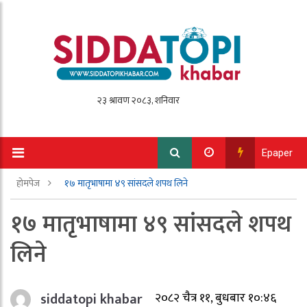
Epaper
होमपेज
१७ मातृभाषामा ४९ सांसदले शपथ लिने
१७ मातृभाषामा ४९ सांसदले शपथ
लिने
siddatopi khabar
२०८२ चैत्र ११, बुधबार १०:४६