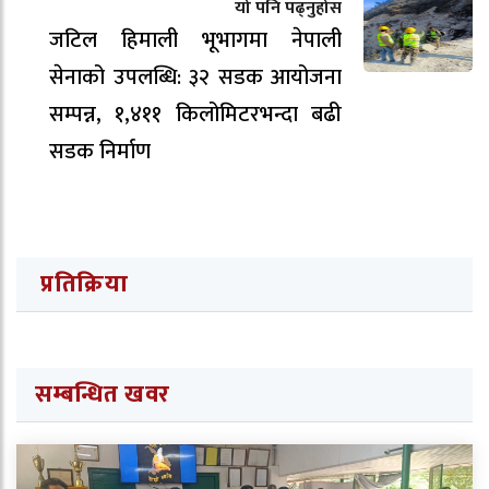
यो पनि पढ्नुहोस
जटिल हिमाली भूभागमा नेपाली
सेनाको उपलब्धि: ३२ सडक आयोजना
सम्पन्न, १,४११ किलोमिटरभन्दा बढी
सडक निर्माण
प्रतिक्रिया
सम्बन्धित खवर