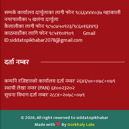
सम्पर्क कार्यालय दार्चुलाका लागी फोनः ९८६६४४४०३७ महाकाली
नगरपालीका ५ खलंगा दार्चुला
कैलालीका लागी फोनः ९८५८७५०९२३/९८६०१६१४९३
काठमाडौंका लागि फोनः ९८५११०१९०९ Gmail
ID:
siddatopikhabar2078@gmail.com
दर्ता नम्बर
कम्पनि रजिष्टारको कार्यालय दर्ता नम्वरः २६४६५०÷०७८÷०७९
स्थायी लेखा नम्वर (PAN) ६१००२३२०२
सूचना विभाग दर्ता नम्बरः २८८४÷२०७८÷०७९
© 2026, All right reserved to siddatopikhabar
Made with
By
Gorkhaly Labs