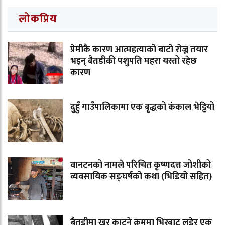
लोकप्रिय
प्रेमीकै कारण आत्महत्याको बाटो रोज्न तयार
भइन् बैतडीकी पशुपति महरा यस्तो रहेछ
कारण
दुहुँ गाउँपालिकामा एक बृद्धको कंकाल भेट्टियो
वानटनको नामले परिचित कृष्णदत्त जोशीको
व्यवसायिक सङ्घर्षको कथा (भिडियो सहित)
बैतडीमा खर काट्ने क्रममा भिरबाट लडेर एक