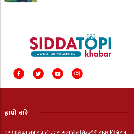
हाम्रो बारे
मष्ट मालिका सञ्चार प्राली द्धारा सञ्चालित सिद्धटोपी खवर डिजिटल