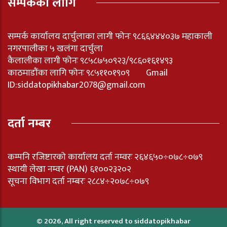
सम्पर्कका लागि
सम्पर्क कार्यालय दार्चुलाका लागी फोनः ९८६६४४४०३७ महाकाली
नगरपालीका ५ खलंगा दार्चुला
कैलालीका लागी फोनः ९८५८७५०९२३/९८६०१६१४९३
काठमाडौंका लागि फोनः ९८५११०१९०९ Gmail
ID:
siddatopikhabar2078@gmail.com
दर्ता नम्बर
कम्पनि रजिष्टारको कार्यालय दर्ता नम्वरः २६४६५०÷०७८÷०७९
स्थायी लेखा नम्वर (PAN) ६१००२३२०२
सूचना विभाग दर्ता नम्बरः २८८४÷२०७८÷०७९
© 2026, All right reserved to siddatopikhabar