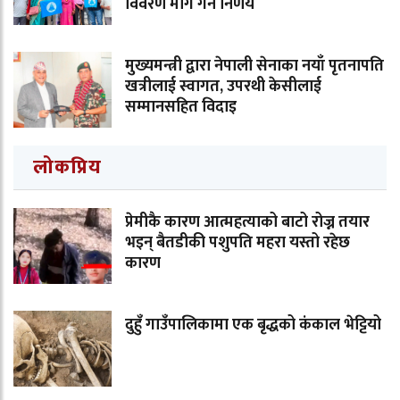
विवरण माग गर्ने निर्णय
मुख्यमन्त्री द्वारा नेपाली सेनाका नयाँ पृतनापति
खत्रीलाई स्वागत, उपरथी केसीलाई
सम्मानसहित विदाइ
लोकप्रिय
प्रेमीकै कारण आत्महत्याको बाटो रोज्न तयार
भइन् बैतडीकी पशुपति महरा यस्तो रहेछ
कारण
दुहुँ गाउँपालिकामा एक बृद्धको कंकाल भेट्टियो