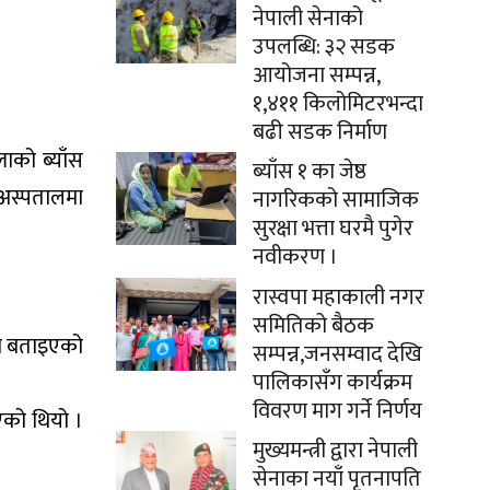
नेपाली सेनाको
उपलब्धि: ३२ सडक
आयोजना सम्पन्न,
१,४११ किलोमिटरभन्दा
बढी सडक निर्माण
ाको ब्याँस
ब्याँस १ का जेष्ठ
 अस्पतालमा
नागरिकको सामाजिक
सुरक्षा भत्ता घरमै पुगेर
नवीकरण ।
रास्वपा महाकाली नगर
समितिको बैठक
को बताइएको
सम्पन्न,जनसम्वाद देखि
पालिकासँग कार्यक्रम
विवरण माग गर्ने निर्णय
िएको थियो ।
मुख्यमन्त्री द्वारा नेपाली
सेनाका नयाँ पृतनापति