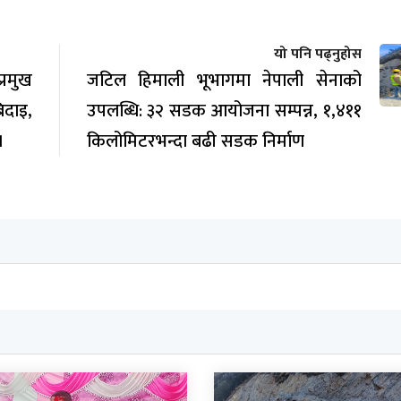
यो पनि पढ्नुहोस
रमुख
जटिल हिमाली भूभागमा नेपाली सेनाको
िदाइ,
उपलब्धि: ३२ सडक आयोजना सम्पन्न, १,४११
।
किलोमिटरभन्दा बढी सडक निर्माण