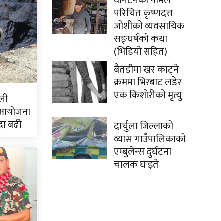
वानटनको नामले
परिचित कृष्णदत्त
जोशीको व्यवसायिक
सङ्घर्षको कथा
(भिडियो सहित)
बैतडीमा खर काट्ने
क्रममा भिरबाट लडेर
एक किशोरीको मृत्यु
ली
 आयोजना
दा बढी
दार्चुला जिल्लाको
व्यास गाउँपालिकाको
एम्बुलेन्स दुर्घटना
चालक घाइते