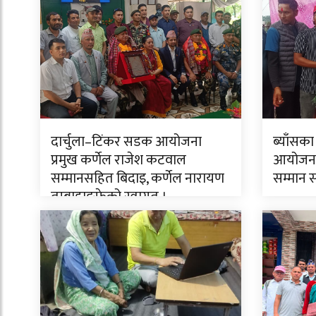
दार्चुला–टिंकर सडक आयोजना
ब्याँसका
प्रमुख कर्णेल राजेश कटवाल
आयोजनाक
सम्मानसहित बिदाइ, कर्णेल नारायण
सम्मान 
तुम्बाहाङफेको स्वागत ।