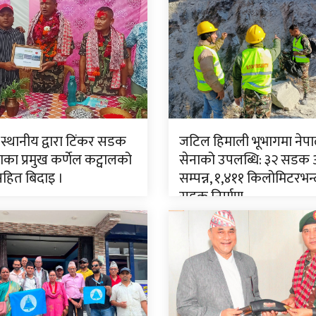
 स्थानीय द्वारा टिंकर सडक
जटिल हिमाली भूभागमा नेपा
ा प्रमुख कर्णेल कट्वालको
सेनाको उपलब्धि: ३२ सडक
सहित बिदाइ ।
सम्पन्न, १,४११ किलोमिटरभन्
सडक निर्माण