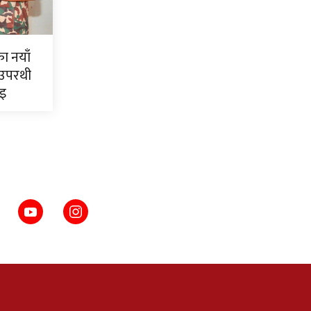
ाका नयाँ
 उपरथी
ाइ