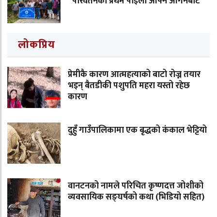
“परिवर्तनको प्रथम पाइला आफ्नै आँगनबाट”
लोकप्रिय
प्रेमीकै कारण आत्महत्याको बाटो रोज्न तयार
भइन् बैतडीकी पशुपति महरा यस्तो रहेछ
कारण
दुहुँ गाउँपालिकामा एक बृद्धको कंकाल भेट्टियो
वानटनको नामले परिचित कृष्णदत्त जोशीको
व्यवसायिक सङ्घर्षको कथा (भिडियो सहित)