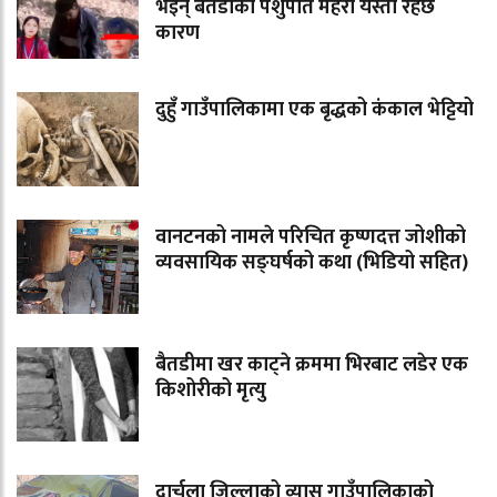
भइन् बैतडीकी पशुपति महरा यस्तो रहेछ
कारण
दुहुँ गाउँपालिकामा एक बृद्धको कंकाल भेट्टियो
वानटनको नामले परिचित कृष्णदत्त जोशीको
व्यवसायिक सङ्घर्षको कथा (भिडियो सहित)
बैतडीमा खर काट्ने क्रममा भिरबाट लडेर एक
किशोरीको मृत्यु
दार्चुला जिल्लाको व्यास गाउँपालिकाको