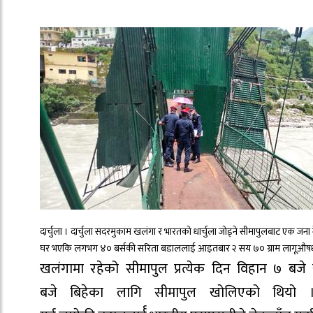
दार्चुला । दार्चुला सदरमुकाम खलंगा र भारतको धार्चुला जोड्ने
सीमापुलबाट
एक जना 
घर
भएकि
लगभग ४०
बर्सकी
सरिता बडाललाई
आइतबार
२ सय ७० ग्राम
लागूऔष
खलंगामा
रहेको
सीमापुल
प्रत्येक दिन
विहान
७ बजे ख
बजे
बिहेका
लागि
सीमापुल
खोलिएको थियो