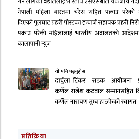
गर्न
लागेकी
बडाललार्ई
भारतीय एसएसबीले चेकजाँच गर्द
नेपाली महिला भारतमा
चरेस
सहित पक्राउ परेको जा
दिएको
पुलघाट
प्रहरी
पोस्टका
इन्चार्ज सहायक प्रहरी नि
पक्राउ
परेकी
महिलालाई भारतीय अदालतको आदेश
कालापानी न्युज
यो पनि पढ्नुहोस
दार्चुला–टिंकर सडक आयोजना प्
कर्णेल राजेश कटवाल सम्मानसहित ब
कर्णेल नारायण तुम्बाहाङफेको स्वागत 
प्रतिक्रिया