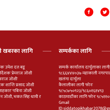
पी खबरका लागि
सम्पर्कका लागि
ेशकः उमेश दत्त बडू
सम्पर्क कार्यालय दार्चुलाका लाग
र्देशकः प्रेमराज जोशी
९८६६४४४०३७ महाकाली नगरपा
वराज जोशीः
खलंगा दार्चुला
दकः शान्ति प्रसाद जोशी
कैलालीका लागी फोनः
लाहकारः पबिना जोशी
९८५८७५०९२३/९८६०१६१४९३
नविन जोशी, भकत सिह धामी र
काठमाडौंका लागि फोनः ९८५
Gmail
ID:
siddatopikhabar2078@g