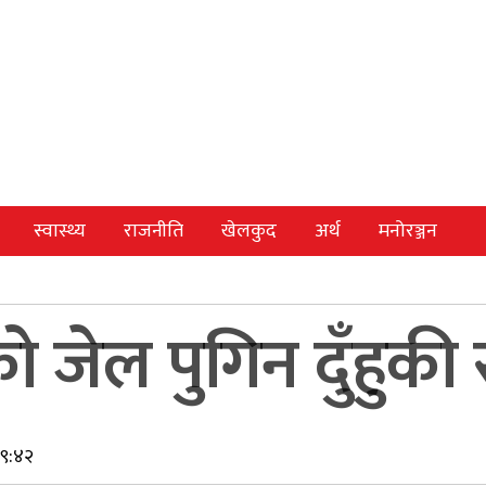
स्वास्थ्य
राजनीति
खेलकुद
अर्थ
मनोरञ्जन
ो जेल पुगिन दुँहुकी
१९:४२