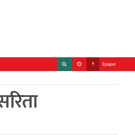
Epaper
 सरिता