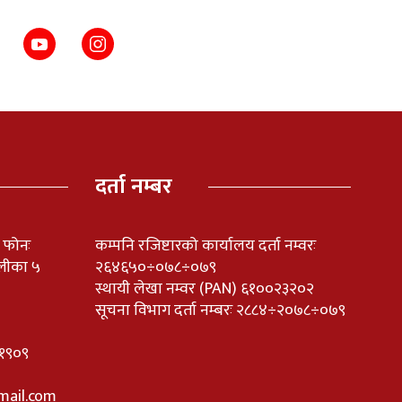
दर्ता नम्बर
ी फोनः
कम्पनि रजिष्टारको कार्यालय दर्ता नम्वरः
लीका ५
२६४६५०÷०७८÷०७९
स्थायी लेखा नम्वर (PAN) ६१००२३२०२
सूचना विभाग दर्ता नम्बरः २८८४÷२०७८÷०७९
११०१९०९
mail.com