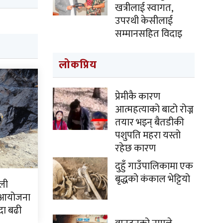
खत्रीलाई स्वागत,
उपरथी केसीलाई
सम्मानसहित विदाइ
लोकप्रिय
प्रेमीकै कारण
आत्महत्याको बाटो रोज्न
तयार भइन् बैतडीकी
पशुपति महरा यस्तो
रहेछ कारण
दुहुँ गाउँपालिकामा एक
बृद्धको कंकाल भेट्टियो
ली
 आयोजना
दा बढी