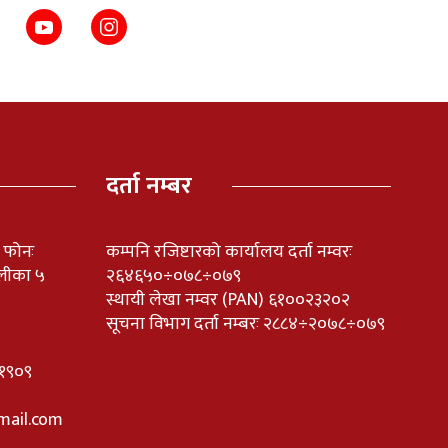
दर्ता नम्बर
ी फोनः
कम्पनि रजिष्टारको कार्यालय दर्ता नम्वरः
लीका ५
२६४६५०÷०७८÷०७९
स्थायी लेखा नम्वर (PAN) ६१००२३२०२
सूचना विभाग दर्ता नम्बरः २८८४÷२०७८÷०७९
११०१९०९
mail.com