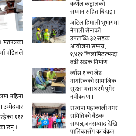
कर्णेल कट्वालको
सम्मान सहित बिदाइ ।
जटिल हिमाली भूभागमा
नेपाली सेनाको
उपलब्धि: ३२ सडक
। मतपत्रका
आयोजना सम्पन्न,
मा पौडेलले
१,४११ किलोमिटरभन्दा
बढी सडक निर्माण
ब्याँस १ का जेष्ठ
नागरिकको सामाजिक
सुरक्षा भत्ता घरमै पुगेर
ामा महिना
नवीकरण ।
 उम्मेदवार
रास्वपा महाकाली नगर
समितिको बैठक
 रहेका १११
सम्पन्न,जनसम्वाद देखि
का छन् ।
पालिकासँग कार्यक्रम