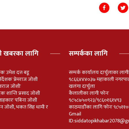
पी खबरका लागि
सम्पर्कका लागि
ेशकः उमेश दत्त बडू
सम्पर्क कार्यालय दार्चुलाका लाग
र्देशकः प्रेमराज जोशी
९८६६४४४०३७ महाकाली नगरपा
वराज जोशीः
खलंगा दार्चुला
दकः शान्ति प्रसाद जोशी
कैलालीका लागी फोनः
लाहकारः पबिना जोशी
९८५८७५०९२३/९८६०१६१४९३
नविन जोशी, भकत सिह धामी र
काठमाडौंका लागि फोनः ९८५
Gmail
ID:
siddatopikhabar2078@g