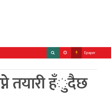
Epaper
्ने तयारी हँुदैछ