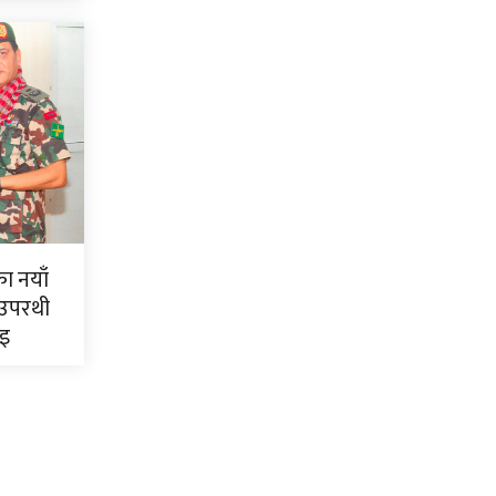
ाका नयाँ
 उपरथी
ाइ