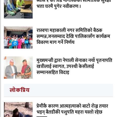
ब्याँस १ का जेष्ठ नागरिकको सामाजिक सुरक्षा
भत्ता घरमै पुगेर नवीकरण ।
रास्वपा महाकाली नगर समितिको बैठक
सम्पन्न,जनसम्वाद देखि पालिकासँग कार्यक्रम
विवरण माग गर्ने निर्णय
मुख्यमन्त्री द्वारा नेपाली सेनाका नयाँ पृतनापति
खत्रीलाई स्वागत, उपरथी केसीलाई
सम्मानसहित विदाइ
लोकप्रिय
प्रेमीकै कारण आत्महत्याको बाटो रोज्न तयार
भइन् बैतडीकी पशुपति महरा यस्तो रहेछ