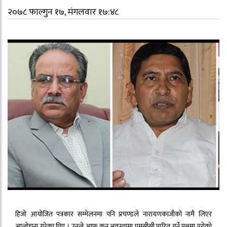
२०७८ फाल्गुन १७, मंगलवार १७:४८
हिजो आयोजित पत्रकार सम्मेलनमा पनि प्रचण्डले नारायणकाजीको नामै लिएर
आलोचना गरेका थिए । उनले आफू कुन अवस्थामा एमसीसी पारित गर्ने पक्षमा पुगेको