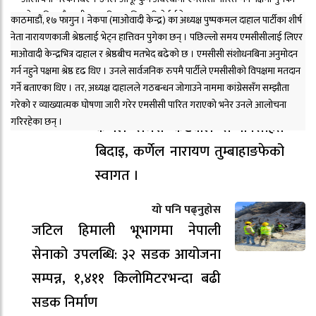
भनेर पनि लामै स्पष्टीकरण दिएका थिए । रिपोर्टर्स नेपाल
काठमाडौं, १७ फागुन । नेकपा (माओवादी केन्द्र) का अध्यक्ष पुष्पकमल दाहाल पार्टीका शीर्ष
नेता नारायणकाजी श्रेष्ठलाई भेट्न हात्तिवन पुगेका छन् । पछिल्लो समय एमसीसीलाई लिएर
माओवादी केन्द्रभित्र दाहाल र श्रेष्ठबीच मतभेद बढेको छ । एमसीसी संशोधनबिना अनुमोदन
गर्न नहुने पक्षमा श्रेष्ठ दृढ थिए । उनले सार्वजनिक रुपमै पार्टीले एमसीसीको विपक्षमा मतदान
यो पनि पढ्नुहोस
गर्ने बताएका थिए । तर, अध्यक्ष दाहालले गठबन्धन जोगाउने नाममा कांग्रेससँग सम्झौता
दार्चुला–टिंकर सडक आयोजना प्रमुख
गरेको र व्याख्यात्मक घोषणा जारी गरेर एमसीसी पारित गराएको भनेर उनले आलोचना
गरिरहेका छन् ।
कर्णेल राजेश कटवाल सम्मानसहित
बिदाइ, कर्णेल नारायण तुम्बाहाङफेको
स्वागत ।
यो पनि पढ्नुहोस
जटिल हिमाली भूभागमा नेपाली
सेनाको उपलब्धि: ३२ सडक आयोजना
सम्पन्न, १,४११ किलोमिटरभन्दा बढी
सडक निर्माण