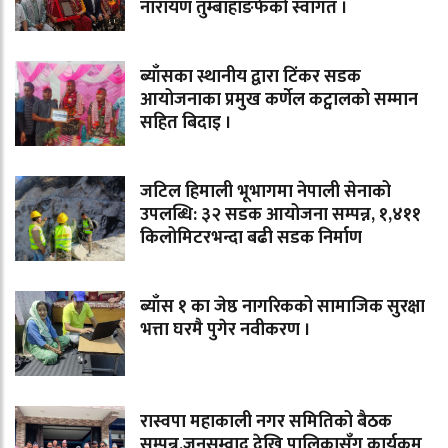
नारायण तुम्बाहाङफेको स्वागत ।
ब्याँसका स्थानीय द्वारा टिंकर सडक
आयोजनाका प्रमुख कर्णेल कट्वालको सम्मान
सहित बिदाइ ।
जटिल हिमाली भूभागमा नेपाली सेनाको
उपलब्धि: ३२ सडक आयोजना सम्पन्न, १,४११
किलोमिटरभन्दा बढी सडक निर्माण
ब्याँस १ का जेष्ठ नागरिकको सामाजिक सुरक्षा
भत्ता घरमै पुगेर नवीकरण ।
रास्वपा महाकाली नगर समितिको बैठक
सम्पन्न,जनसम्वाद देखि पालिकासँग कार्यक्रम