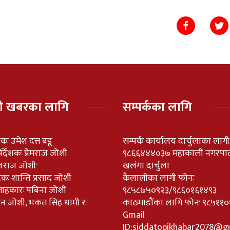
पी खबरका लागि
सम्पर्कका लागि
ेशकः उमेश दत्त बडू
सम्पर्क कार्यालय दार्चुलाका लाग
र्देशकः प्रेमराज जोशी
९८६६४४४०३७ महाकाली नगरपा
वराज जोशीः
खलंगा दार्चुला
दकः शान्ति प्रसाद जोशी
कैलालीका लागी फोनः
लाहकारः पबिना जोशी
९८५८७५०९२३/९८६०१६१४९३
नविन जोशी, भकत सिह धामी र
काठमाडौंका लागि फोनः ९८५
Gmail
ID:
siddatopikhabar2078@g