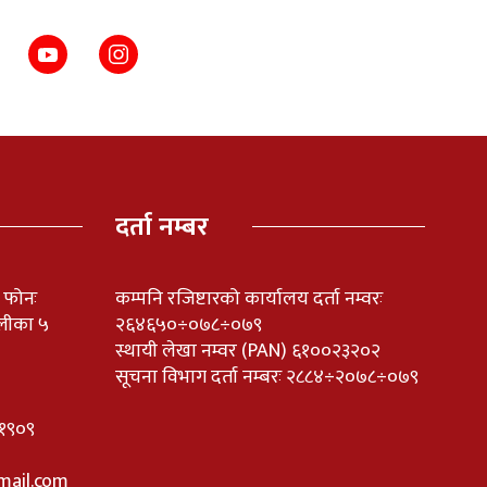
दर्ता नम्बर
ी फोनः
कम्पनि रजिष्टारको कार्यालय दर्ता नम्वरः
लीका ५
२६४६५०÷०७८÷०७९
स्थायी लेखा नम्वर (PAN) ६१००२३२०२
सूचना विभाग दर्ता नम्बरः २८८४÷२०७८÷०७९
११०१९०९
mail.com