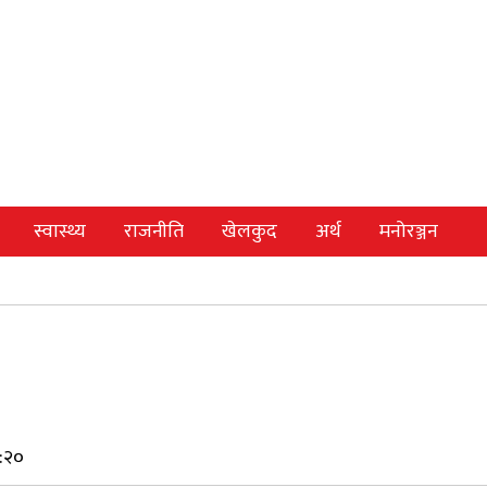
स्वास्थ्य
राजनीति
खेलकुद
अर्थ
मनोरञ्जन
:२०